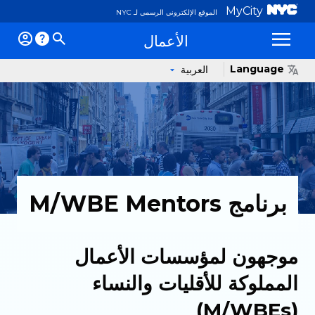
MyCity
الموقع الإلكتروني الرسمي لـ NYC
الأعمال
ئمة
Language
العربية
برنامج M/WBE Mentors
موجهون لمؤسسات الأعمال
المملوكة للأقليات والنساء
(M/WBEs)