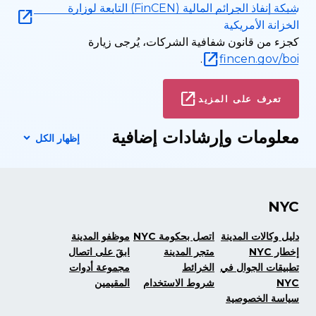
شبكة إنفاذ الجرائم المالية (FinCEN) التابعة لوزارة
الخزانة الأمريكية
كجزء من قانون شفافية الشركات، يُرجى زيارة
.
fincen.gov/boi
تعرف على المزيد
معلومات وإرشادات إضافية
إظهار الكل
NYC
دليل وكالات المدينة
اتصل بحكومة NYC
موظفو المدينة
إخطار NYC
متجر المدينة
ابقَ على اتصال
تطبيقات الجوال في
الخرائط
مجموعة أدوات
NYC
شروط الاستخدام
المقيمين
سياسة الخصوصية